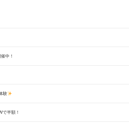
開催中！
体験
Wで半額！