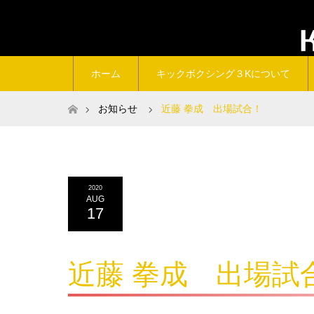
ホーム
キックボクシング３Kについて
ホーム
お知らせ
近藤 拳成 出場試合！
2020
AUG
17
近藤 拳成 出場試