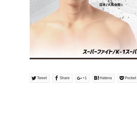
Tweet
Share
+1
Hatena
Pocket